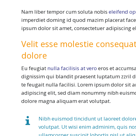
Nam liber tempor cum soluta nobis
eleifend o
imperdiet doming id quod mazim placerat fac
ipsum dolor sit amet, consectetuer adipiscing 
Velit esse molestie consequat,
dolore
Eu feugiat
nulla facilisis at vero
eros et accumsa
dignissim qui blandit praesent luptatum zzril d
te feugait nulla facilisi. Lorem ipsum dolor sit 
adipiscing elit, sed diam nonummy nibh euismo
dolore magna aliquam erat volutpat.
Nibh euismod tincidunt ut laoreet dolo
volutpat. Ut wisi enim adminim, quis nos
ullamcorper suscipit lobortis nisl ut a