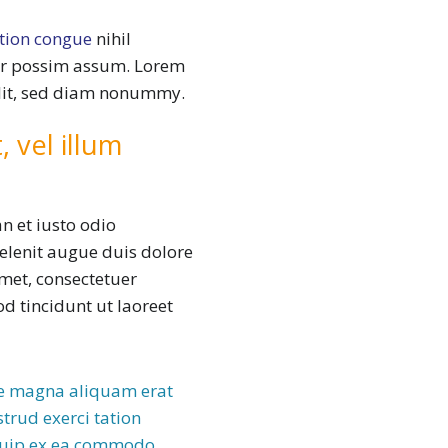
ption congue
nihil
er possim assum. Lorem
elit, sed diam nonummy.
 vel illum
n et iusto odio
elenit augue duis dolore
amet, consectetuer
d tincidunt ut laoreet
re magna aliquam erat
trud exerci tation
liquip ex ea commodo