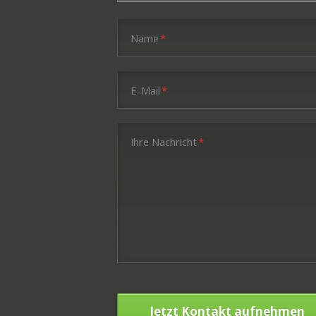
Pflichtfeld
Name
*
Pflichtfeld
E-Mail
*
Pflichtfeld
Ihre Nachricht
*
Jetzt Kontakt aufnehmen