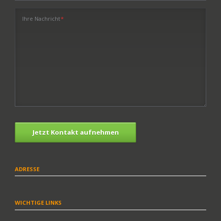
Pflichtfeld
Ihre Nachricht
*
Jetzt Kontakt aufnehmen
ADRESSE
WICHTIGE LINKS